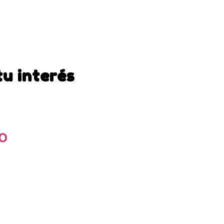
tu interés
o