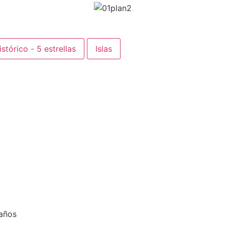
stórico - 5 estrellas
Islas
 años