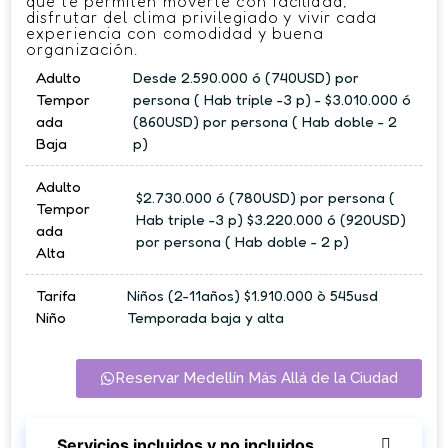
que te permiten moverte con facilidad,
disfrutar del clima privilegiado y vivir cada
experiencia con comodidad y buena
organización.
Adulto
Desde 2.590.000 ó (740USD) por
Tempor
persona ( Hab triple -3 p) - $3.010.000 ó
ada
(860USD) por persona ( Hab doble - 2
Baja
p)
Adulto
$2.730.000 ó (780USD) por persona (
Tempor
Hab triple -3 p) $3.220.000 ó (920USD)
ada
por persona ( Hab doble - 2 p)
Alta
Tarifa
Niños (2-11años) $1.910.000 ò 545usd
Niño
Temporada baja y alta
Reservar Medellín Más Allá de la Ciudad
Servicios incluidos y no incluidos