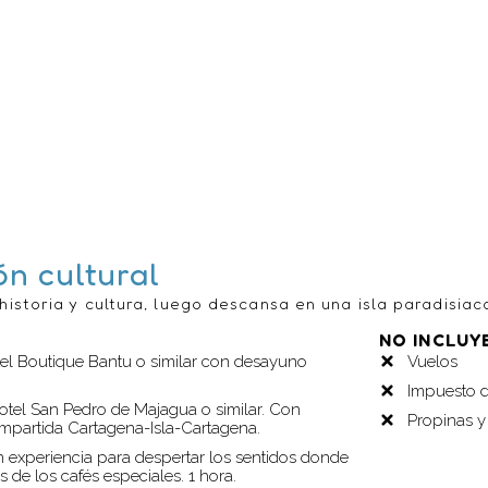
n cultural
historia y cultura, luego descansa en una isla paradisiac
NO INCLUY
el Boutique Bantu o similar con desayuno
Vuelos
Impuesto d
Hotel San Pedro de Majagua o similar. Con
Propinas y
mpartida Cartagena-Isla-Cartagena.
n experiencia para despertar los sentidos donde
s de los cafés especiales. 1 hora.