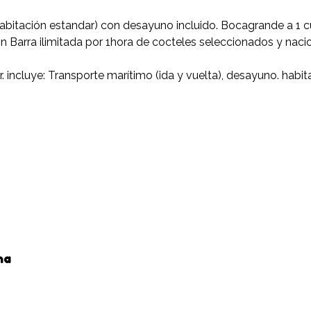
abitación estandar) con desayuno incluido. Bocagrande a 1 cu
con Barra ilimitada por 1hora de cocteles seleccionados y na
. incluye: Transporte marítimo (ida y vuelta), desayuno. habi
na