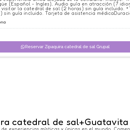
güe (Español - Ingles), Audio guía en atracción (7 id
isitar la catedral de sal (2 horas) sin guía incluido. 
) sin guía incluido. Tarjeta de asistencia médicaDurac
ona
Reservar Zipaquira catedral de sal Grupal
ira catedral de sal+Guatavita
de experiencias místicas y únicas en el mundo. Comen