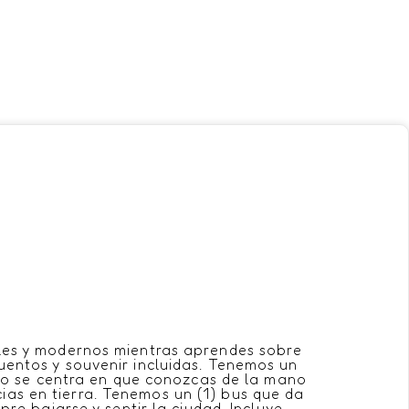
ales y modernos mientras aprendes ​sobre
cuentos y souvenir incluidas. Tenemos un
o se centra en que conozcas de ​la mano
ias en tierra. Tenemos un (1) bus que da
re ​bajarse y sentir la ciudad. Incluye