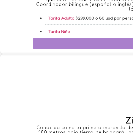
Coordinador bilingüe (español o inglés),
l
Tarifa Adulto
$299.000 ó 80 usd por pers
Tarifa Niño
Z
Conocida como la primera maravilla de
180 metros bajo tierra, te brindará un