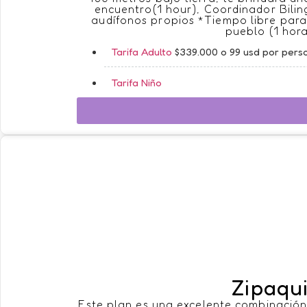
encuentro(1 hour), Coordinador Bilin
audífonos propios *Tiempo libre para v
pueblo (1 hora
Tarifa Adulto
$339.000 o 99 usd por pers
Tarifa Niño
Zipaqu
Este plan es una excelente combinación 