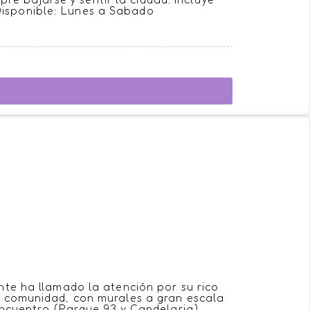
Disponible: Lunes a Sabado
te ha llamado la atención por su rico
sta comunidad, con murales a gran escala
encuentro (Parque 93 y Candelaria),