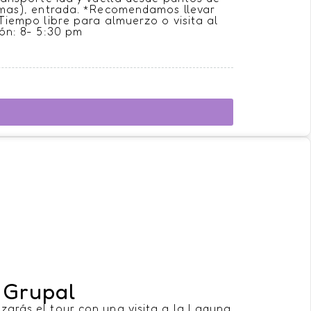
iomas), entrada. *Recomendamos llevar
*Tiempo libre para almuerzo o visita al
ión: 8- 5:30 pm
 Grupal
zarás el tour con una visita a la Laguna