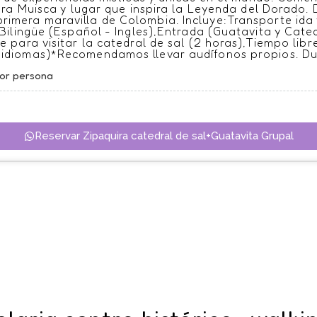
ura Muisca y lugar que inspira la Leyenda del Dorado.
 primera maravilla de Colombia. Incluye:Transporte id
ilingüe (Español - Ingles),Entrada (Guatavita y Cated
 para visitar la catedral de sal (2 horas),Tiempo libr
7 idiomas)*Recomendamos llevar audífonos propios. D
por persona
Reservar Zipaquira catedral de sal+Guatavita Grupal