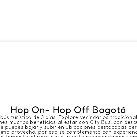
Hop On- Hop Off Bogotá
s ​turístico de 3 días. Explore vecindarios ​tradicion
nes ​muchos beneficios al estar con City Bus, con ​des
e puedes bajar y subir en ubicaciones ​destacadas per
áximo provecho, por eso se complementa con ​experienc
i lo tomas total ​pero por supuesto recomendamos siemp