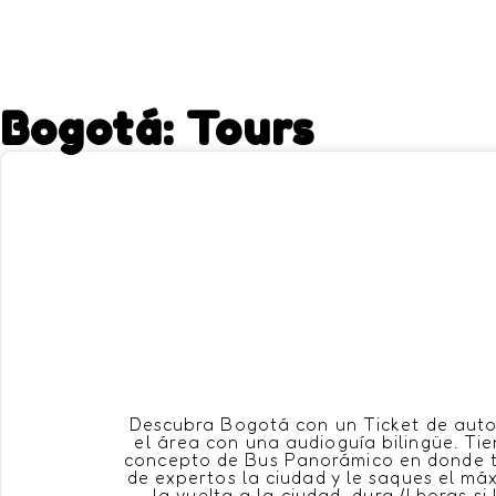
Bogotá: Tours
Descubra Bogotá con un Ticket de autobú
el área con una audioguía bilingüe. Tie
concepto de Bus Panorámico en ​donde t
de expertos la ciudad y le saques el ​m
​la vuelta a la ciudad, dura 4 horas s