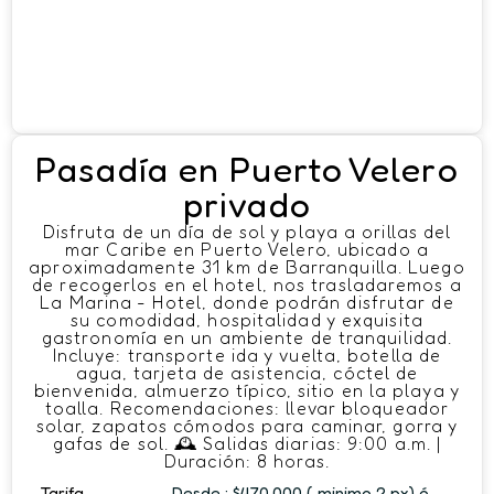
Pasadía en Puerto Velero
privado
Disfruta de un día de sol y playa a orillas del
mar Caribe en Puerto Velero, ubicado a
aproximadamente 31 km de Barranquilla. Luego
de recogerlos en el hotel, nos trasladaremos a
La Marina - Hotel, donde podrán disfrutar de
su comodidad, hospitalidad y exquisita
gastronomía en un ambiente de tranquilidad.
Incluye: transporte ida y vuelta, botella de
agua, tarjeta de asistencia, cóctel de
bienvenida, almuerzo típico, sitio en la playa y
toalla. Recomendaciones: llevar bloqueador
solar, zapatos cómodos para caminar, gorra y
gafas de sol. 🕰 Salidas diarias: 9:00 a.m. |
Duración: 8 horas.
Tarifa
Desde : $470.000 ( minimo 2 px) ó