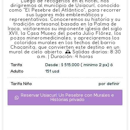
Luego de recogerlos en el hotel, nos
dirigiremos al municipio de Usiacurí, conocido
como "El Pesebre del Atlántico", para recorrer
sus lugares más emblemáticos y
representativos. Conoceremos su historia y su
tradición artesanal basada en la Palma de
Iraca, visitaremos su imponente iglesia del siglo
XVII, la Casa Museo del poeta Julio Flórez, los
pozos mineromedicinales, y apreciaremos los
coloridos murales en los techos del barrio
Chacanita, que convierten este destino en un
mural de cielo abierto. 🕰 Salidas diarias: 8:30
a.m. | Duración: 4 horas
Tarifa
Desde : $ 515.000 ( minimo 2 px) ó
Adulto
151 usd
Tarifa Niño
por definir
Reservar Usiacurí: Un Pesebre con Murales e
Historias privado