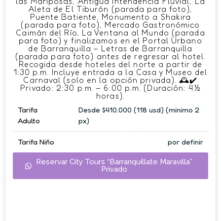
las Mariposas, Antigua Intendencia Fluvial, La
Aleta de El Tiburón (parada para foto),
Puente Batiente, Monumento a Shakira
(parada para foto), Mercado Gastronómico
Caimán del Río, La Ventana al Mundo (parada
para foto) y finalizamos en el Portal Urbano
de Barranquilla – Letras de Barranquilla
(parada para foto) antes de regresar al hotel.
Recogida desde hoteles del norte a partir de
1:30 p.m. Incluye entrada a la Casa y Museo del
Carnaval (solo en la opción privada). 🕰✔
Privado: 2:30 p.m. – 6:00 p.m. (Duración: 4½
horas).
Tarifa
Desde $410.000 (118 usd) (minimo 2
Adulto
px)
Tarifa Niño
por definir
Reservar City Tours “Barranquíllate Maravilla”
Privado