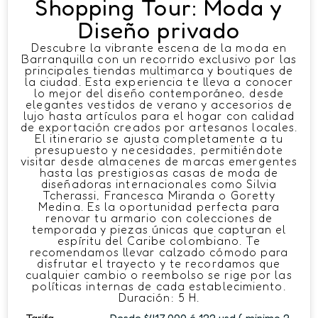
Shopping Tour: Moda y
Diseño privado
Descubre la vibrante escena de la moda en
Barranquilla con un recorrido exclusivo por las
principales tiendas multimarca y boutiques de
la ciudad. Esta experiencia te lleva a conocer
lo mejor del diseño contemporáneo, desde
elegantes vestidos de verano y accesorios de
lujo hasta artículos para el hogar con calidad
de exportación creados por artesanos locales.
El itinerario se ajusta completamente a tu
presupuesto y necesidades, permitiéndote
visitar desde almacenes de marcas emergentes
hasta las prestigiosas casas de moda de
diseñadoras internacionales como Silvia
Tcherassi, Francesca Miranda o Goretty
Medina. Es la oportunidad perfecta para
renovar tu armario con colecciones de
temporada y piezas únicas que capturan el
espíritu del Caribe colombiano. Te
recomendamos llevar calzado cómodo para
disfrutar el trayecto y te recordamos que
cualquier cambio o reembolso se rige por las
políticas internas de cada establecimiento.
Duración: 5 H.
Tarifa
Desde $417.000 ó 122 usd ( minimo 2